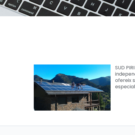
SUD PIR
independ
ofereix 
especial