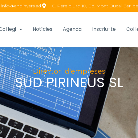
info@enginyers.ad
C. Pere d'Urg 10, Ed. Mont Ducal, 3er, de
Col·legi
Notícies
Agenda
Inscriu-te
Col·l
Directori d'empreses
SUD PIRINEUS SL