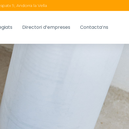
spatx 9, Andorra la Vella
egiats
Directori d’empreses
Contacta’ns