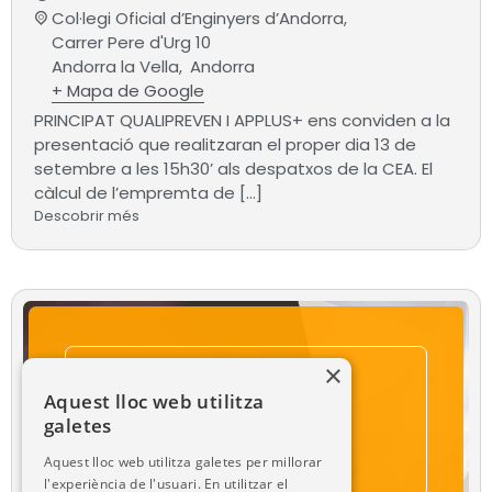
Col·legi Oficial d’Enginyers d’Andorra,
Carrer Pere d'Urg 10
Andorra la Vella
,
Andorra
+ Mapa de Google
PRINCIPAT QUALIPREVEN I APPLUS+ ens conviden a la
presentació que realitzaran el proper dia 13 de
setembre a les 15h30’ als despatxos de la CEA. El
càlcul de l’empremta de […]
Descobrir més
02
×
Aquest lloc web utilitza
abril
galetes
2014
Aquest lloc web utilitza galetes per millorar
l'experiència de l'usuari. En utilitzar el