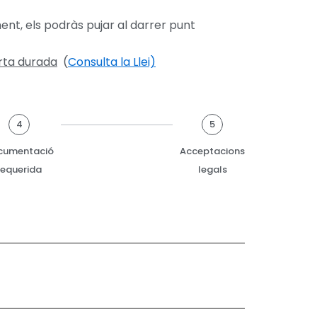
ent, els podràs pujar al darrer punt
urta durada
(
Consulta la Llei)
4
5
cumentació
Acceptacions
requerida
legals