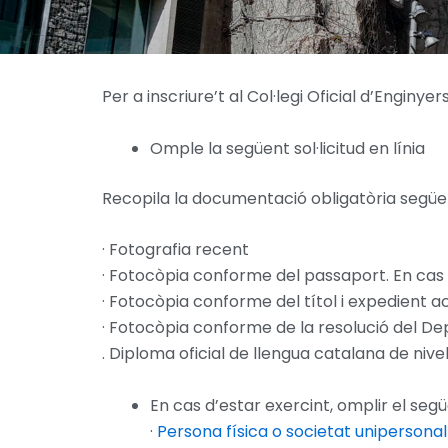
Per a inscriure’t al Col·legi Oficial d’Enginy
Omple la següent sol·licitud en línia
Recopila la documentació obligatòria següe
· Fotografia recent
· Fotocòpia conforme del passaport. En cas 
· Fotocòpia conforme del títol i expedient 
· Fotocòpia conforme de la resolució del Dep
.
Diploma oficial de llengua catalana de nive
En cas d’estar exercint, omplir el seg
·
Persona física o societat unipersonal