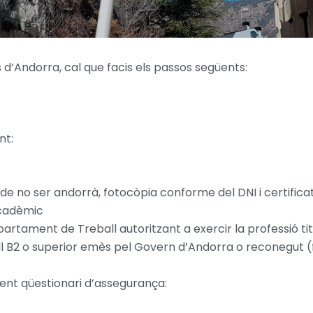
ers d’Andorra, cal que facis els passos següents:
nt:
de no ser andorrà, fotocòpia conforme del DNI i certifica
acadèmic
artament de Treball autoritzant a exercir la professió ti
ll B2 o superior emès pel Govern d’Andorra o reconegut (f
üent qüestionari d’assegurança: