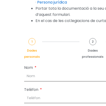
·
Persona jurídica
Portar tota la documentació a la seu d
d’aquest formulari.
En el cas de les col.legiacions de curt
1
2
Dades
Dades
personals
professionals
Nom
Telèfon