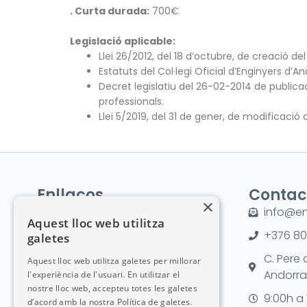
. Curta durada:
700€
Legislació aplicable:
Llei 26/2012, del 18 d’octubre, de creació del
Estatuts del Col·legi Oficial d’Enginyers d
Decret legislatiu del 26-02-2014 de publicaci
professionals.
Llei 5/2019, del 31 de gener, de modificació d
Enllaços
Contac
×
El Col·legi
info@en
Aquest lloc web utilitza
Notícies
+376 80
galetes
Agenda
C. Pere 
Aquest lloc web utilitza galetes per millorar
Andorra 
l'experiència de l'usuari. En utilitzar el
Inscriu-te
nostre lloc web, accepteu totes les galetes
9:00h a 
d’acord amb la nostra Política de galetes.
Col·legiats