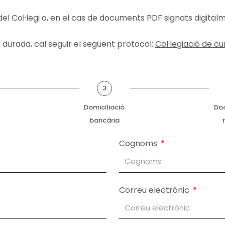
el Col·legi o, en el cas de documents PDF signats digitalm
a durada, cal seguir el següent protocol:
Col·legiació de c
3
Domiciliació
Do
bancària
Cognoms
Correu electrónic