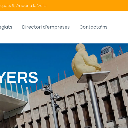
spatx 9, Andorra la Vella
egiats
Directori d’empreses
Contacta’ns
NYERS