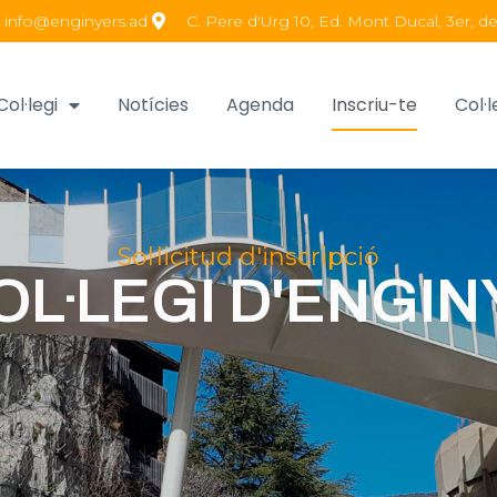
info@enginyers.ad
C. Pere d'Urg 10, Ed. Mont Ducal, 3er, de
Col·legi
Notícies
Agenda
Inscriu-te
Col·l
Sol·licitud d'inscripció
OL·LEGI D'ENGI